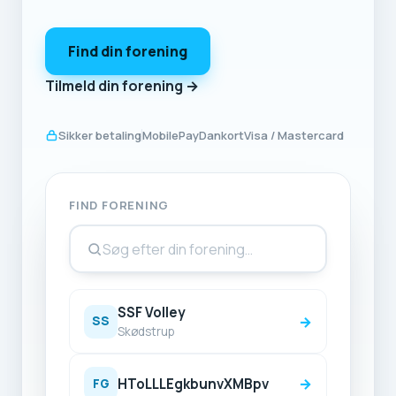
Find din forening
Tilmeld din forening →
Sikker betaling
MobilePay
Dankort
Visa / Mastercard
FIND FORENING
Søg efter din forening…
SSF Volley
→
SS
Skødstrup
→
HToLLLEgkbunvXMBpv
FG